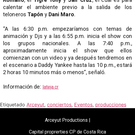
calentar el ambiente previo a la salida de los
teloneros
Tapón
y
Dani Maro
.
“A las 6:30 p.m. empezaríamos con temas de
animación y Djs y a las 6:55 p.m. inicia el show con
los grupos nacionales. A las 7:40 p.m.,
aproximadamente inicia el show que ellos
comienzan con un video y ya después tendremos en
el escenario a Daddy Yankee hasta las 10 p.m., estará
2 horas 10 minutos más o menos”, señaló.
Información de:
lateja.cr
Etiquetado
Arceyut
,
conciertos
,
Eventos
,
producciones
Arceyut Productions |
Capital proprerties CP de Costa Rica