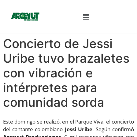
Concierto de Jessi
Uribe tuvo brazaletes
con vibración e
intérpretes para
comunidad sorda
Este domingo se realizó, en el Parque Viva, el concierto
del cantante colombiano
Jessi Uribe
. Según confirmó
Arceyut Producciones
, 6 mil personas vibraron con