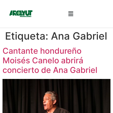
Etiqueta:
Ana Gabriel
Cantante hondureño
Moisés Canelo abrirá
concierto de Ana Gabriel