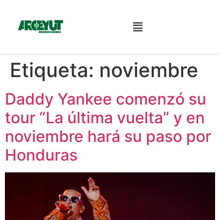
Etiqueta:
noviembre
Daddy Yankee comenzó su
tour “La última vuelta” y en
noviembre hará su paso por
Honduras